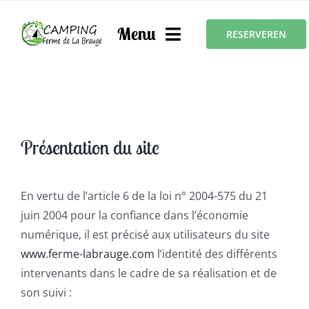
Skip
to
Menu
RESERVEREN
content
Home
Présentation du site
Verhuur
Kampeerplaatsen
En vertu de l’article 6 de la loi n° 2004-575 du 21
Activiteiten
juin 2004 pour la confiance dans l’économie
De Périgord
numérique, il est précisé aux utilisateurs du site
Fotogalerij
www.ferme-labrauge.com
l’identité des différents
intervenants dans le cadre de sa réalisation et de
Omgeving
son suivi :
Tarieven